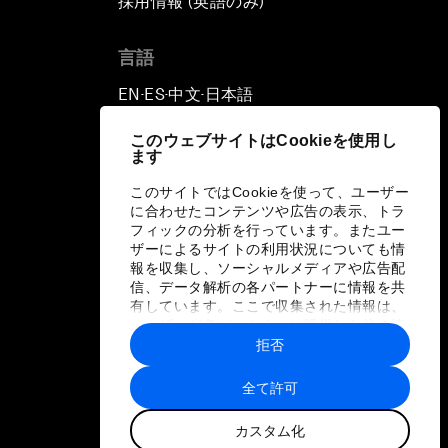
採用情報 (英語のみ)
て
言語
EN
ES
中文
日本語
▪
▪
▪
このウェブサイトはCookieを使用し
ます
このサイトではCookieを使って、ユーザー
に合わせたコンテンツや広告の表示、トラ
フィックの分析を行っています。またユー
ザーによるサイトの利用状況についても情
報を収集し、ソーシャルメディアや広告配
信、データ解析の各パートナーに情報を共
有しています。ここで収集された情報は、
ユーザーが各パートナーに提供した他の情
報や各パートナーのサービスを使用した際
拒否
に収集された情報と組み合わされ、各パー
トナーによって使用されることがありま
全て許可
す。
カスタム化