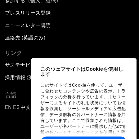
参加する（個人、組織）
プレスリリース登録
ニュースレター購読
連絡先 (英語のみ)
リンク
サステナビリティへの取り組み
このウェブサイトはCookieを使用し
ます
採用情報 (英語のみ)
このサイトではCookieを使って、ユーザー
に合わせたコンテンツや広告の表示、トラ
言語
フィックの分析を行っています。またユー
ザーによるサイトの利用状況についても情
EN
ES
中文
日本語
▪
▪
▪
報を収集し、ソーシャルメディアや広告配
信、データ解析の各パートナーに情報を共
有しています。ここで収集された情報は、
ユーザーが各パートナーに提供した他の情
報や各パートナーのサービスを使用した際
に収集された情報と組み合わされ、各パー