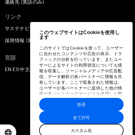
連絡先 (英語のみ)
リンク
サステナビリティへの取り組み
このウェブサイトはCookieを使用し
ます
採用情報 (英語のみ)
このサイトではCookieを使って、ユーザー
に合わせたコンテンツや広告の表示、トラ
言語
フィックの分析を行っています。またユー
ザーによるサイトの利用状況についても情
EN
ES
中文
日本語
▪
▪
▪
報を収集し、ソーシャルメディアや広告配
信、データ解析の各パートナーに情報を共
有しています。ここで収集された情報は、
ユーザーが各パートナーに提供した他の情
報や各パートナーのサービスを使用した際
に収集された情報と組み合わされ、各パー
拒否
トナーによって使用されることがありま
プライバシーポリシーと利用規約
す。
全て許可
サイトマップ
カスタム化
©
2026
世界経済フォーラム
EN
ES
中文
日本語