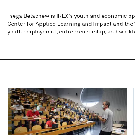
Tsega Belachew is IREX’s youth and economic opp
Center for Applied Learning and Impact and the Y
youth employment, entrepreneurship, and work