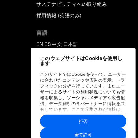
サステナビリティへの取り組み
採用情報 (英語のみ)
て
言語
EN
ES
中文
日本語
▪
▪
▪
このウェブサイトはCookieを使用し
ます
このサイトではCookieを使って、ユーザー
に合わせたコンテンツや広告の表示、トラ
フィックの分析を行っています。またユー
ザーによるサイトの利用状況についても情
報を収集し、ソーシャルメディアや広告配
信、データ解析の各パートナーに情報を共
有しています。ここで収集された情報は、
ユーザーが各パートナーに提供した他の情
報や各パートナーのサービスを使用した際
拒否
に収集された情報と組み合わされ、各パー
トナーによって使用されることがありま
全て許可