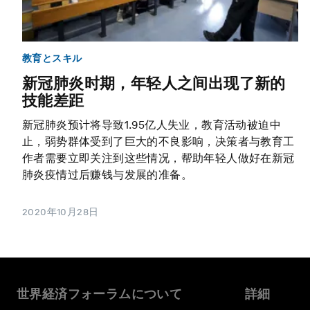
教育とスキル
新冠肺炎时期，年轻人之间出现了新的
技能差距
新冠肺炎预计将导致1.95亿人失业，教育活动被迫中
止，弱势群体受到了巨大的不良影响，决策者与教育工
作者需要立即关注到这些情况，帮助年轻人做好在新冠
肺炎疫情过后赚钱与发展的准备。
2020年10月28日
世界経済フォーラムについて
詳細