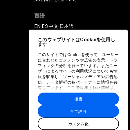
言語
EN
ES
中文
日本語
▪
▪
▪
このウェブサイトはCookieを使用し
ます
このサイトではCookieを使って、ユーザー
に合わせたコンテンツや広告の表示、トラ
フィックの分析を行っています。またユー
ザーによるサイトの利用状況についても情
報を収集し、ソーシャルメディアや広告配
信、データ解析の各パートナーに情報を共
有しています。ここで収集された情報は、
ユーザーが各パートナーに提供した他の情
報や各パートナーのサービスを使用した際
拒否
に収集された情報と組み合わされ、各パー
トナーによって使用されることがありま
全て許可
す。
カスタム化