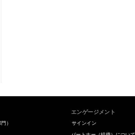
エンゲージメント
部門）
サインイン
パートナー（組織）につい