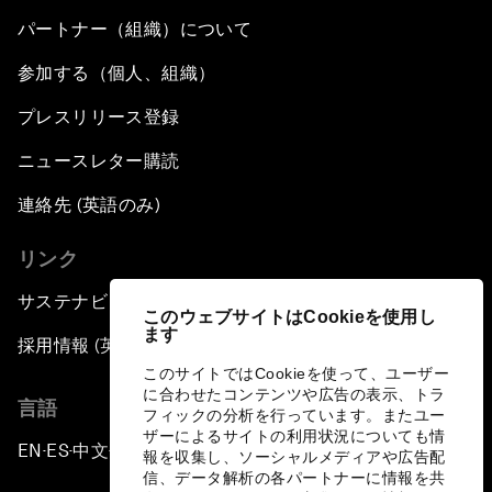
パートナー（組織）について
参加する（個人、組織）
プレスリリース登録
ニュースレター購読
連絡先 (英語のみ)
リンク
サステナビリティへの取り組み
このウェブサイトはCookieを使用し
ます
採用情報 (英語のみ)
このサイトではCookieを使って、ユーザー
に合わせたコンテンツや広告の表示、トラ
言語
フィックの分析を行っています。またユー
ザーによるサイトの利用状況についても情
EN
ES
中文
日本語
▪
▪
▪
報を収集し、ソーシャルメディアや広告配
信、データ解析の各パートナーに情報を共