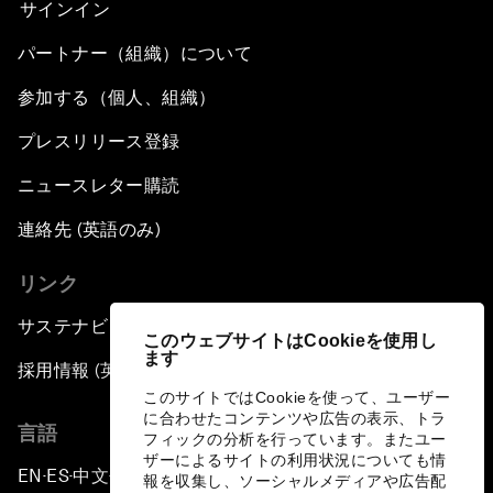
サインイン
パートナー（組織）について
参加する（個人、組織）
プレスリリース登録
ニュースレター購読
連絡先 (英語のみ)
リンク
サステナビリティへの取り組み
このウェブサイトはCookieを使用し
ます
採用情報 (英語のみ)
このサイトではCookieを使って、ユーザー
に合わせたコンテンツや広告の表示、トラ
言語
フィックの分析を行っています。またユー
ザーによるサイトの利用状況についても情
EN
ES
中文
日本語
▪
▪
▪
報を収集し、ソーシャルメディアや広告配