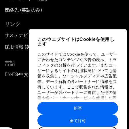
連絡先 (英語のみ)
リンク
サステナビリティへの取り組み
このウェブサイトはCookieを使用し
ます
採用情報 (英語のみ)
このサイトではCookieを使って、ユーザー
に合わせたコンテンツや広告の表示、トラ
言語
フィックの分析を行っています。またユー
ザーによるサイトの利用状況についても情
EN
ES
中文
日本語
▪
▪
▪
報を収集し、ソーシャルメディアや広告配
信、データ解析の各パートナーに情報を共
有しています。ここで収集された情報は、
ユーザーが各パートナーに提供した他の情
報や各パートナーのサービスを使用した際
に収集された情報と組み合わされ、各パー
拒否
トナーによって使用されることがありま
プライバシーポリシーと利用規約
す。
全て許可
サイトマップ