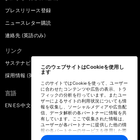
プレスリリース登録
ニュースレター購読
連絡先 (英語のみ)
リンク
サステナビリティへの取り組み
このウェブサイトはCookieを使用し
ます
採用情報 (英語のみ)
このサイトではCookieを使って、ユーザー
に合わせたコンテンツや広告の表示、トラ
言語
フィックの分析を行っています。またユー
ザーによるサイトの利用状況についても情
EN
ES
中文
日本語
▪
▪
▪
報を収集し、ソーシャルメディアや広告配
信、データ解析の各パートナーに情報を共
有しています。ここで収集された情報は、
ユーザーが各パートナーに提供した他の情
報や各パートナーのサービスを使用した際
に収集された情報と組み合わされ、各パー