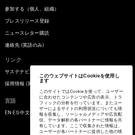
参加する（個人、組織）
プレスリリース登録
ニュースレター購読
連絡先 (英語のみ)
リンク
サステナビリティへの取り組み
このウェブサイトはCookieを使用し
ます
採用情報 (英語のみ)
このサイトではCookieを使って、ユーザー
に合わせたコンテンツや広告の表示、トラ
言語
フィックの分析を行っています。またユー
ザーによるサイトの利用状況についても情
EN
ES
中文
日本語
▪
▪
▪
報を収集し、ソーシャルメディアや広告配
信、データ解析の各パートナーに情報を共
有しています。ここで収集された情報は、
ユーザーが各パートナーに提供した他の情