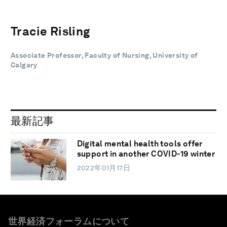
Tracie Risling
Associate Professor, Faculty of Nursing, University of
Calgary
最新記事
Digital mental health tools offer
support in another COVID-19 winter
2022年01月17日
世界経済フォーラムについて