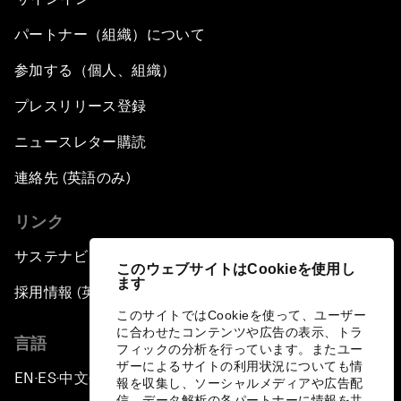
パートナー（組織）について
参加する（個人、組織）
プレスリリース登録
ニュースレター購読
連絡先 (英語のみ)
リンク
サステナビリティへの取り組み
このウェブサイトはCookieを使用し
ます
採用情報 (英語のみ)
このサイトではCookieを使って、ユーザー
に合わせたコンテンツや広告の表示、トラ
言語
フィックの分析を行っています。またユー
ザーによるサイトの利用状況についても情
EN
ES
中文
日本語
▪
▪
▪
報を収集し、ソーシャルメディアや広告配
信、データ解析の各パートナーに情報を共