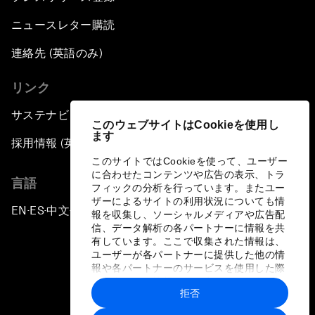
ニュースレター購読
連絡先 (英語のみ)
リンク
サステナビリティへの取り組み
このウェブサイトはCookieを使用し
ます
採用情報 (英語のみ)
このサイトではCookieを使って、ユーザー
に合わせたコンテンツや広告の表示、トラ
言語
フィックの分析を行っています。またユー
ザーによるサイトの利用状況についても情
EN
ES
中文
日本語
▪
▪
▪
報を収集し、ソーシャルメディアや広告配
信、データ解析の各パートナーに情報を共
有しています。ここで収集された情報は、
ユーザーが各パートナーに提供した他の情
報や各パートナーのサービスを使用した際
に収集された情報と組み合わされ、各パー
拒否
トナーによって使用されることがありま
プライバシーポリシーと利用規約
す。