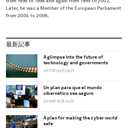
from 1996 to 1998 and again from 1999 to 2002.
Later, he was a Member of the European Parliament
from 2004 to 2006.
最新記事
A glimpse into the future of
technology and governments
2017年03月08日
Un plan para que el mundo
cibernético sea seguro
2016年10月04日
A plan for making the cyber world
safe