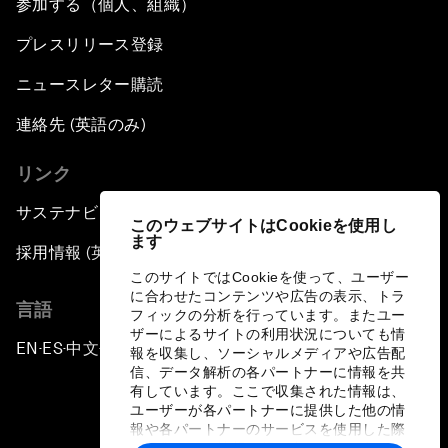
参加する（個人、組織）
プレスリリース登録
ニュースレター購読
連絡先 (英語のみ)
リンク
サステナビリティへの取り組み
このウェブサイトはCookieを使用し
ます
採用情報 (英語のみ)
このサイトではCookieを使って、ユーザー
に合わせたコンテンツや広告の表示、トラ
言語
フィックの分析を行っています。またユー
ザーによるサイトの利用状況についても情
EN
ES
中文
日本語
▪
▪
▪
報を収集し、ソーシャルメディアや広告配
信、データ解析の各パートナーに情報を共
有しています。ここで収集された情報は、
ユーザーが各パートナーに提供した他の情
報や各パートナーのサービスを使用した際