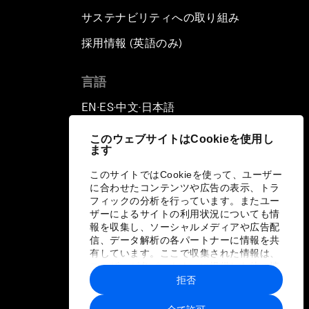
サステナビリティへの取り組み
採用情報 (英語のみ)
て
言語
EN
ES
中文
日本語
▪
▪
▪
このウェブサイトはCookieを使用し
ます
このサイトではCookieを使って、ユーザー
に合わせたコンテンツや広告の表示、トラ
フィックの分析を行っています。またユー
ザーによるサイトの利用状況についても情
報を収集し、ソーシャルメディアや広告配
信、データ解析の各パートナーに情報を共
有しています。ここで収集された情報は、
ユーザーが各パートナーに提供した他の情
報や各パートナーのサービスを使用した際
拒否
に収集された情報と組み合わされ、各パー
トナーによって使用されることがありま