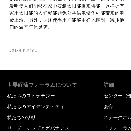
发明使人们能够在家中安装太阳能板来供能，这样拥有
家用太阳能的人们就能避免公共供电设备可能带来的电
费上涨。另外，这还使得用户能够更好地控制、减少他
们的温室气体足迹。
2017年11月13日
世界経済フォーラムについて
詳細
私たちのストラテジー
センター（
私たちのアイデンティティ
会合
私たちの活動
ステークホ
リーダーシップとガバナンス
「フォーラ