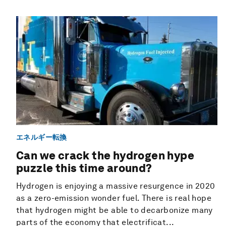
エネルギー転換
Can we crack the hydrogen hype
puzzle this time around?
Hydrogen is enjoying a massive resurgence in 2020
as a zero-emission wonder fuel. There is real hope
that hydrogen might be able to decarbonize many
parts of the economy that electrificat...