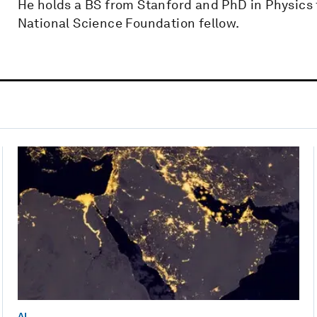
He holds a BS from Stanford and PhD in Physics 
National Science Foundation fellow.
AI