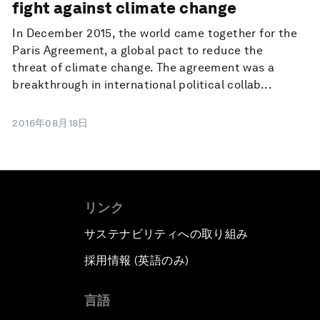
fight against climate change
In December 2015, the world came together for the
Paris Agreement, a global pact to reduce the
threat of climate change. The agreement was a
breakthrough in international political collab...
2016年08月18日
リンク
サステナビリティへの取り組み
採用情報 (英語のみ)
て
言語