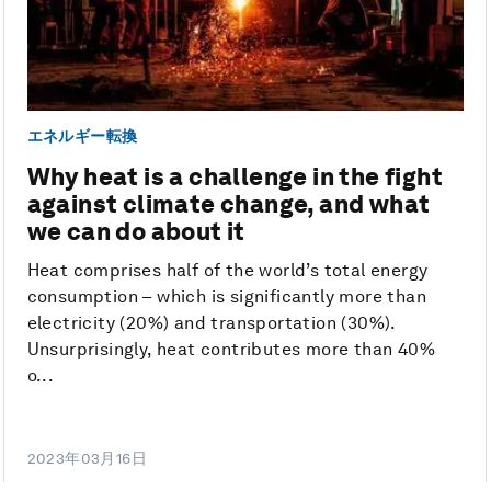
エネルギー転換
Why heat is a challenge in the fight
against climate change, and what
we can do about it
Heat comprises half of the world’s total energy
consumption – which is significantly more than
electricity (20%) and transportation (30%).
Unsurprisingly, heat contributes more than 40%
o...
2023年03月16日