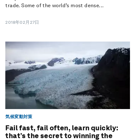
trade. Some of the world’s most dense...
2018年02月27日
気候変動対策
Fail fast, fail often, learn quickly:
that’s the secret to winning the