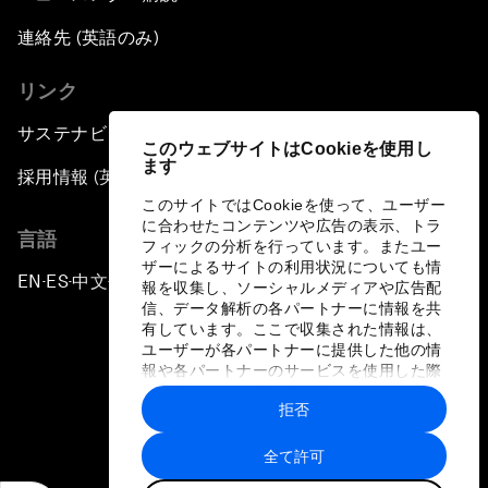
連絡先 (英語のみ)
リンク
サステナビリティへの取り組み
このウェブサイトはCookieを使用し
ます
採用情報 (英語のみ)
このサイトではCookieを使って、ユーザー
に合わせたコンテンツや広告の表示、トラ
言語
フィックの分析を行っています。またユー
ザーによるサイトの利用状況についても情
EN
ES
中文
日本語
▪
▪
▪
報を収集し、ソーシャルメディアや広告配
信、データ解析の各パートナーに情報を共
有しています。ここで収集された情報は、
ユーザーが各パートナーに提供した他の情
報や各パートナーのサービスを使用した際
に収集された情報と組み合わされ、各パー
拒否
トナーによって使用されることがありま
プライバシーポリシーと利用規約
す。
全て許可
サイトマップ