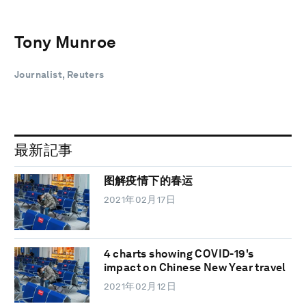
Tony Munroe
Journalist, Reuters
最新記事
图解疫情下的春运
2021年02月17日
4 charts showing COVID-19's
impact on Chinese New Year travel
2021年02月12日