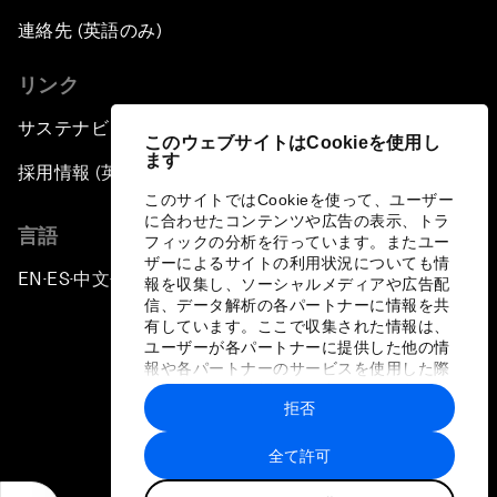
連絡先 (英語のみ)
リンク
サステナビリティへの取り組み
このウェブサイトはCookieを使用し
ます
採用情報 (英語のみ)
このサイトではCookieを使って、ユーザー
に合わせたコンテンツや広告の表示、トラ
言語
フィックの分析を行っています。またユー
ザーによるサイトの利用状況についても情
EN
ES
中文
日本語
▪
▪
▪
報を収集し、ソーシャルメディアや広告配
信、データ解析の各パートナーに情報を共
有しています。ここで収集された情報は、
ユーザーが各パートナーに提供した他の情
報や各パートナーのサービスを使用した際
に収集された情報と組み合わされ、各パー
拒否
トナーによって使用されることがありま
プライバシーポリシーと利用規約
す。
全て許可
サイトマップ