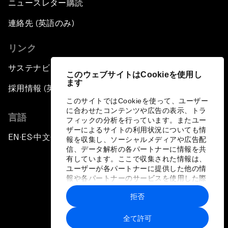
ニュースレター購読
連絡先 (英語のみ)
リンク
サステナビリティへの取り組み
このウェブサイトはCookieを使用し
ます
採用情報 (英語のみ)
このサイトではCookieを使って、ユーザー
に合わせたコンテンツや広告の表示、トラ
言語
フィックの分析を行っています。またユー
ザーによるサイトの利用状況についても情
EN
ES
中文
日本語
▪
▪
▪
報を収集し、ソーシャルメディアや広告配
信、データ解析の各パートナーに情報を共
有しています。ここで収集された情報は、
ユーザーが各パートナーに提供した他の情
報や各パートナーのサービスを使用した際
に収集された情報と組み合わされ、各パー
拒否
トナーによって使用されることがありま
プライバシーポリシーと利用規約
す。
全て許可
サイトマップ