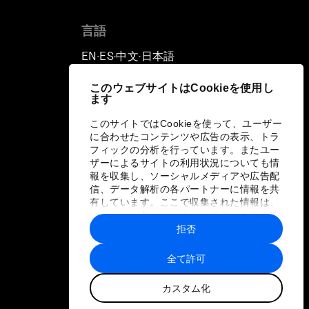
言語
EN
ES
中文
日本語
▪
▪
▪
このウェブサイトはCookieを使用し
ます
このサイトではCookieを使って、ユーザー
に合わせたコンテンツや広告の表示、トラ
フィックの分析を行っています。またユー
ザーによるサイトの利用状況についても情
報を収集し、ソーシャルメディアや広告配
信、データ解析の各パートナーに情報を共
有しています。ここで収集された情報は、
ユーザーが各パートナーに提供した他の情
報や各パートナーのサービスを使用した際
拒否
に収集された情報と組み合わされ、各パー
トナーによって使用されることがありま
全て許可
す。
カスタム化