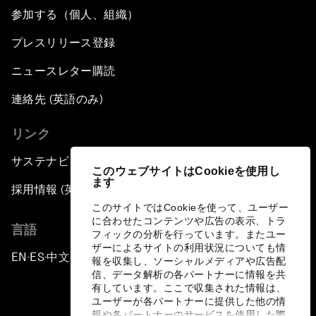
参加する（個人、組織）
プレスリリース登録
ニュースレター購読
連絡先 (英語のみ)
リンク
サステナビリティへの取り組み
このウェブサイトはCookieを使用し
ます
採用情報 (英語のみ)
このサイトではCookieを使って、ユーザー
に合わせたコンテンツや広告の表示、トラ
言語
フィックの分析を行っています。またユー
ザーによるサイトの利用状況についても情
EN
ES
中文
日本語
▪
▪
▪
報を収集し、ソーシャルメディアや広告配
信、データ解析の各パートナーに情報を共
有しています。ここで収集された情報は、
ユーザーが各パートナーに提供した他の情
報や各パートナーのサービスを使用した際