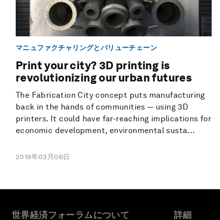
マニュファクチャリングとバリューチェーン
Print your city? 3D printing is
revolutionizing our urban futures
The Fabrication City concept puts manufacturing
back in the hands of communities — using 3D
printers. It could have far-reaching implications for
economic development, environmental susta...
2019年03月06日
世界経済フォーラムについて
詳細