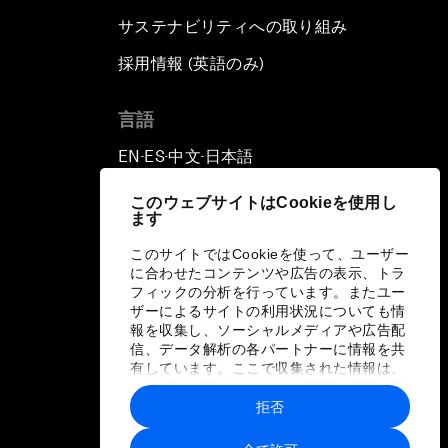
サステナビリティへの取り組み
採用情報 (英語のみ)
て
言語
EN
ES
中文
日本語
▪
▪
▪
このウェブサイトはCookieを使用し
ます
このサイトではCookieを使って、ユーザー
に合わせたコンテンツや広告の表示、トラ
フィックの分析を行っています。またユー
ザーによるサイトの利用状況についても情
報を収集し、ソーシャルメディアや広告配
信、データ解析の各パートナーに情報を共
有しています。ここで収集された情報は、
ユーザーが各パートナーに提供した他の情
報や各パートナーのサービスを使用した際
拒否
に収集された情報と組み合わされ、各パー
トナーによって使用されることがありま