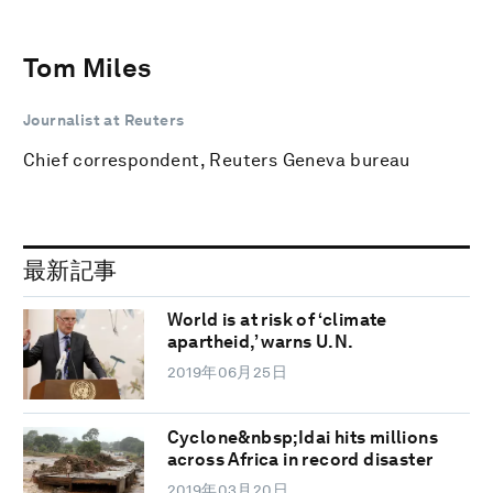
Tom Miles
Journalist at Reuters
Chief correspondent, Reuters Geneva bureau
最新記事
World is at risk of ‘climate
apartheid,’ warns U.N.
2019年06月25日
Cyclone&nbsp;Idai hits millions
across Africa in record disaster
2019年03月20日