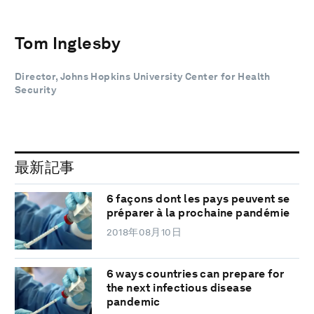
Tom Inglesby
Director, Johns Hopkins University Center for Health
Security
最新記事
6 façons dont les pays peuvent se
préparer à la prochaine pandémie
2018年08月10日
6 ways countries can prepare for
the next infectious disease
pandemic