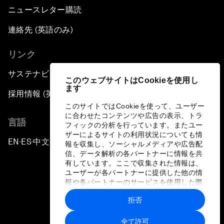
ニュースレター購読
連絡先 (英語のみ)
リンク
サステナビリティへの取り組み
このウェブサイトはCookieを使用し
ます
採用情報 (英語のみ)
このサイトではCookieを使って、ユーザー
に合わせたコンテンツや広告の表示、トラ
言語
フィックの分析を行っています。またユー
ザーによるサイトの利用状況についても情
EN
ES
中文
日本語
▪
▪
▪
報を収集し、ソーシャルメディアや広告配
信、データ解析の各パートナーに情報を共
有しています。ここで収集された情報は、
ユーザーが各パートナーに提供した他の情
報や各パートナーのサービスを使用した際
に収集された情報と組み合わされ、各パー
拒否
トナーによって使用されることがありま
プライバシーポリシーと利用規約
す。
全て許可