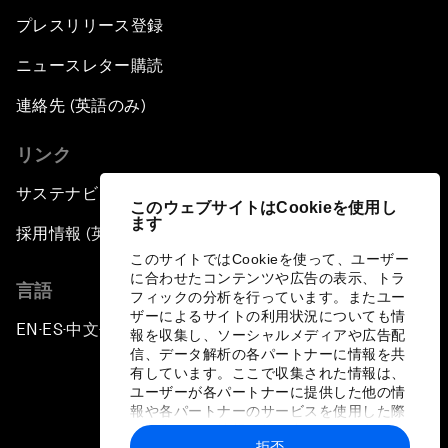
プレスリリース登録
ニュースレター購読
連絡先 (英語のみ)
リンク
サステナビリティへの取り組み
このウェブサイトはCookieを使用し
ます
採用情報 (英語のみ)
このサイトではCookieを使って、ユーザー
に合わせたコンテンツや広告の表示、トラ
言語
フィックの分析を行っています。またユー
ザーによるサイトの利用状況についても情
EN
ES
中文
日本語
▪
▪
▪
報を収集し、ソーシャルメディアや広告配
信、データ解析の各パートナーに情報を共
有しています。ここで収集された情報は、
ユーザーが各パートナーに提供した他の情
報や各パートナーのサービスを使用した際
に収集された情報と組み合わされ、各パー
拒否