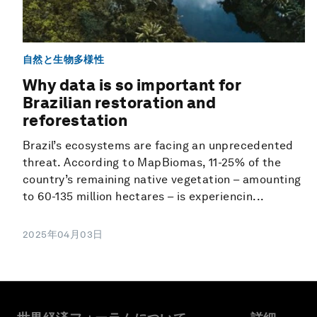
自然と生物多様性
Why data is so important for
Brazilian restoration and
reforestation
Brazil’s ecosystems are facing an unprecedented
threat. According to MapBiomas, 11-25% of the
country’s remaining native vegetation – amounting
to 60-135 million hectares – is experiencin...
2025年04月03日