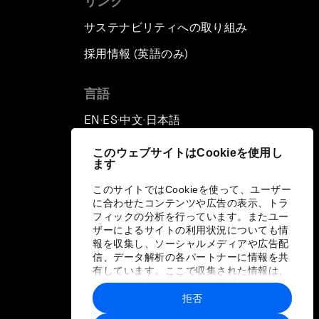
リンク
サステナビリティへの取り組み
採用情報 (英語のみ)
て
言語
EN
ES
中文
日本語
▪
▪
▪
このウェブサイトはCookieを使用し
ます
このサイトではCookieを使って、ユーザー
に合わせたコンテンツや広告の表示、トラ
フィックの分析を行っています。またユー
ザーによるサイトの利用状況についても情
報を収集し、ソーシャルメディアや広告配
信、データ解析の各パートナーに情報を共
有しています。ここで収集された情報は、
ユーザーが各パートナーに提供した他の情
報や各パートナーのサービスを使用した際
拒否
に収集された情報と組み合わされ、各パー