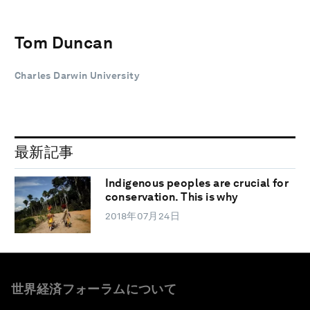
Tom Duncan
Charles Darwin University
最新記事
Indigenous peoples are crucial for
conservation. This is why
2018年07月24日
世界経済フォーラムについて