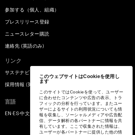
参加する（個人、組織）
プレスリリース登録
ニュースレター購読
連絡先 (英語のみ)
リンク
サステナビリティへの取り組み
このウェブサイトはCookieを使用し
ます
採用情報 (英語のみ)
このサイトではCookieを使って、ユーザー
に合わせたコンテンツや広告の表示、トラ
言語
フィックの分析を行っています。またユー
ザーによるサイトの利用状況についても情
EN
ES
中文
日本語
▪
▪
▪
報を収集し、ソーシャルメディアや広告配
信、データ解析の各パートナーに情報を共
有しています。ここで収集された情報は、
ユーザーが各パートナーに提供した他の情