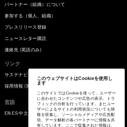
パートナー（組織）について
参加する（個人、組織）
プレスリリース登録
ニュースレター購読
連絡先 (英語のみ)
リンク
サステナビリティへの取り組み
このウェブサイトはCookieを使用し
ます
採用情報 (英語のみ)
このサイトではCookieを使って、ユーザー
に合わせたコンテンツや広告の表示、トラ
言語
フィックの分析を行っています。またユー
ザーによるサイトの利用状況についても情
EN
ES
中文
日本語
▪
▪
▪
報を収集し、ソーシャルメディアや広告配
信、データ解析の各パートナーに情報を共
有しています。ここで収集された情報は、