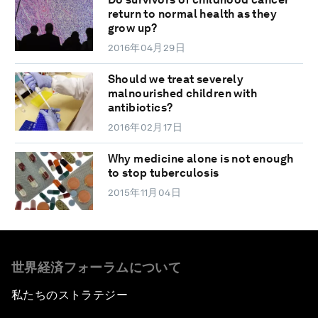
return to normal health as they
grow up?
2016年04月29日
Should we treat severely
malnourished children with
antibiotics?
2016年02月17日
Why medicine alone is not enough
to stop tuberculosis
2015年11月04日
世界経済フォーラムについて
私たちのストラテジー