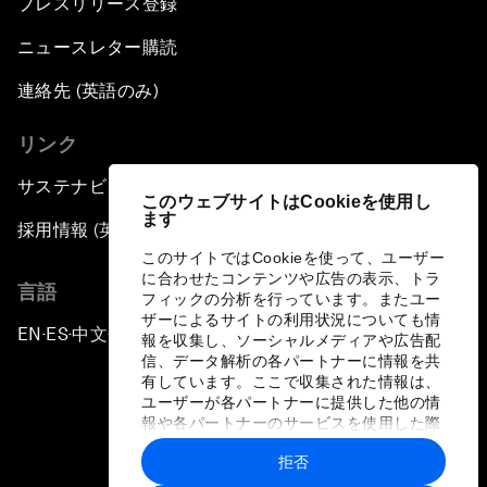
プレスリリース登録
ニュースレター購読
連絡先 (英語のみ)
リンク
サステナビリティへの取り組み
このウェブサイトはCookieを使用し
ます
採用情報 (英語のみ)
このサイトではCookieを使って、ユーザー
に合わせたコンテンツや広告の表示、トラ
言語
フィックの分析を行っています。またユー
ザーによるサイトの利用状況についても情
EN
ES
中文
日本語
▪
▪
▪
報を収集し、ソーシャルメディアや広告配
信、データ解析の各パートナーに情報を共
有しています。ここで収集された情報は、
ユーザーが各パートナーに提供した他の情
報や各パートナーのサービスを使用した際
に収集された情報と組み合わされ、各パー
拒否
トナーによって使用されることがありま
プライバシーポリシーと利用規約
す。