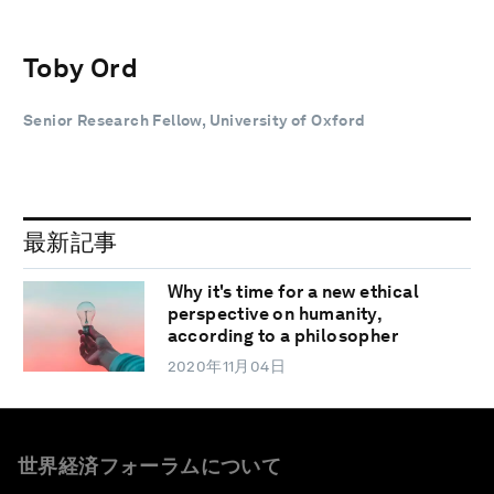
Toby Ord
Senior Research Fellow, University of Oxford
最新記事
Why it's time for a new ethical
perspective on humanity,
according to a philosopher
2020年11月04日
世界経済フォーラムについて