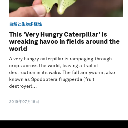
自然と生物多様性
This 'Very Hungry Caterpillar' is
wreaking havoc in fields around the
world
A very hungry caterpillar is rampaging through
crops across the world, leaving a trail of
destruction in its wake. The fall armyworm, also
known as Spodoptera frugiperda (fruit
destroyer)...
2019年07月18日