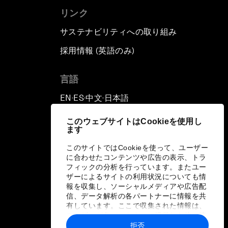
リンク
サステナビリティへの取り組み
採用情報 (英語のみ)
て
言語
EN
ES
中文
日本語
▪
▪
▪
このウェブサイトはCookieを使用し
ます
このサイトではCookieを使って、ユーザー
に合わせたコンテンツや広告の表示、トラ
フィックの分析を行っています。またユー
ザーによるサイトの利用状況についても情
報を収集し、ソーシャルメディアや広告配
信、データ解析の各パートナーに情報を共
有しています。ここで収集された情報は、
ユーザーが各パートナーに提供した他の情
報や各パートナーのサービスを使用した際
拒否