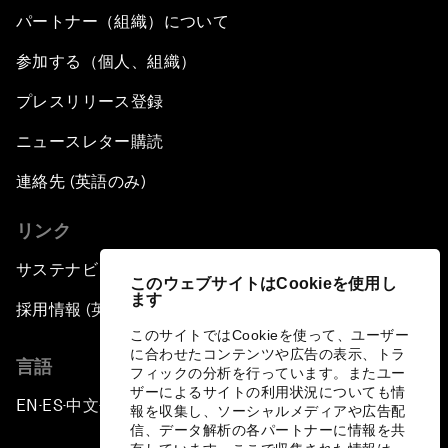
パートナー（組織）について
参加する（個人、組織）
プレスリリース登録
ニュースレター購読
連絡先 (英語のみ)
リンク
サステナビリティへの取り組み
このウェブサイトはCookieを使用し
ます
採用情報 (英語のみ)
このサイトではCookieを使って、ユーザー
に合わせたコンテンツや広告の表示、トラ
言語
フィックの分析を行っています。またユー
ザーによるサイトの利用状況についても情
EN
ES
中文
日本語
▪
▪
▪
報を収集し、ソーシャルメディアや広告配
信、データ解析の各パートナーに情報を共