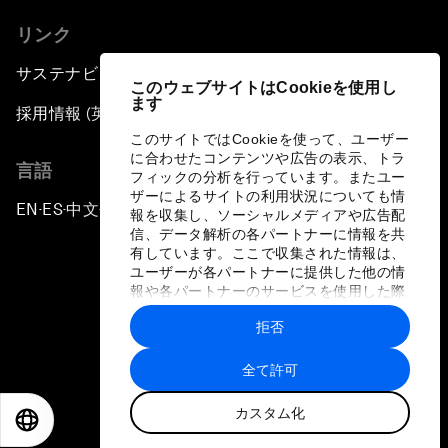
リンク
サステナビリティへの取り組み
このウェブサイトはCookieを使用し
ます
採用情報 (英語のみ)
このサイトではCookieを使って、ユーザー
に合わせたコンテンツや広告の表示、トラ
言語
フィックの分析を行っています。またユー
ザーによるサイトの利用状況についても情
EN
ES
中文
日本語
▪
▪
▪
報を収集し、ソーシャルメディアや広告配
信、データ解析の各パートナーに情報を共
有しています。ここで収集された情報は、
ユーザーが各パートナーに提供した他の情
報や各パートナーのサービスを使用した際
に収集された情報と組み合わされ、各パー
拒否
トナーによって使用されることがありま
プライバシーポリシーと利用規約
す。
全て許可
サイトマップ
カスタム化
©
2026
世界経済フォーラム
EN
ES
中文
日本語