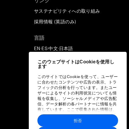
リンク
サステナビリティへの取り組み
採用情報 (英語のみ)
て
言語
EN
ES
中文
日本語
▪
▪
▪
このウェブサイトはCookieを使用し
ます
このサイトではCookieを使って、ユーザー
に合わせたコンテンツや広告の表示、トラ
フィックの分析を行っています。またユー
ザーによるサイトの利用状況についても情
報を収集し、ソーシャルメディアや広告配
信、データ解析の各パートナーに情報を共
有しています。ここで収集された情報は、
ユーザーが各パートナーに提供した他の情
報や各パートナーのサービスを使用した際
拒否
に収集された情報と組み合わされ、各パー