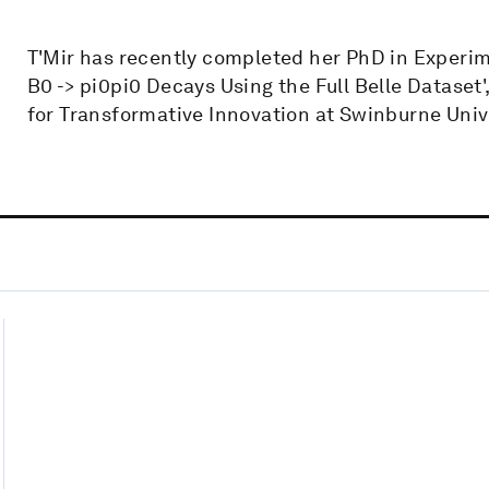
T'Mir has recently completed her PhD in Experim
B0 -> pi0pi0 Decays Using the Full Belle Dataset'
for Transformative Innovation at Swinburne Univ