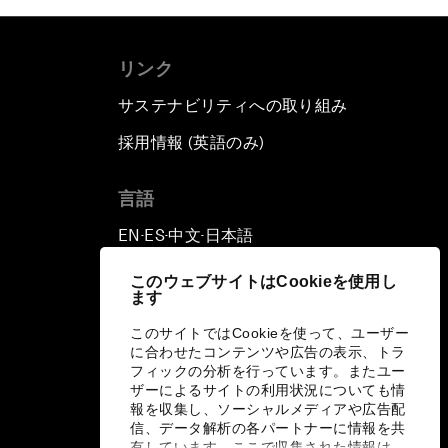
リンク
サステナビリティへの取り組み
採用情報 (英語のみ)
て
言語
EN
ES
中文
日本語
▪
▪
▪
このウェブサイトはCookieを使用し
ます
このサイトではCookieを使って、ユーザー
に合わせたコンテンツや広告の表示、トラ
フィックの分析を行っています。またユー
ザーによるサイトの利用状況についても情
報を収集し、ソーシャルメディアや広告配
信、データ解析の各パートナーに情報を共
有しています。ここで収集された情報は、