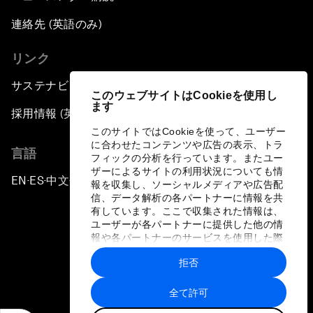
連絡先 (英語のみ)
リンク
サステナビリティへの取り組み
このウェブサイトはCookieを使用し
ます
採用情報 (英語のみ)
このサイトではCookieを使って、ユーザー
に合わせたコンテンツや広告の表示、トラ
言語
フィックの分析を行っています。またユー
ザーによるサイトの利用状況についても情
EN
ES
中文
日本語
▪
▪
▪
報を収集し、ソーシャルメディアや広告配
信、データ解析の各パートナーに情報を共
有しています。ここで収集された情報は、
ユーザーが各パートナーに提供した他の情
報や各パートナーのサービスを使用した際
に収集された情報と組み合わされ、各パー
拒否
トナーによって使用されることがありま
プライバシーポリシーと利用規約
す。
全て許可
サイトマップ