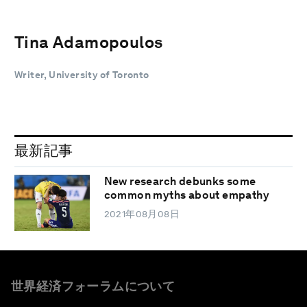
Tina Adamopoulos
Writer, University of Toronto
最新記事
New research debunks some
common myths about empathy
2021年08月08日
世界経済フォーラムについて