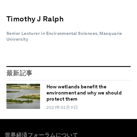
Timothy J Ralph
Senior Lecturer in Environmental Sciences, Macquarie
University
最新記事
How wetlands benefit the
environment and why we should
protect them
2021年02月11日
世界経済フォーラムについて