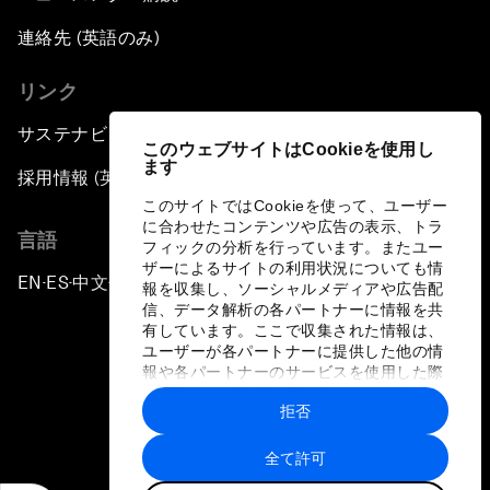
連絡先 (英語のみ)
リンク
サステナビリティへの取り組み
このウェブサイトはCookieを使用し
ます
採用情報 (英語のみ)
このサイトではCookieを使って、ユーザー
に合わせたコンテンツや広告の表示、トラ
言語
フィックの分析を行っています。またユー
ザーによるサイトの利用状況についても情
EN
ES
中文
日本語
▪
▪
▪
報を収集し、ソーシャルメディアや広告配
信、データ解析の各パートナーに情報を共
有しています。ここで収集された情報は、
ユーザーが各パートナーに提供した他の情
報や各パートナーのサービスを使用した際
に収集された情報と組み合わされ、各パー
拒否
トナーによって使用されることがありま
プライバシーポリシーと利用規約
す。
全て許可
サイトマップ