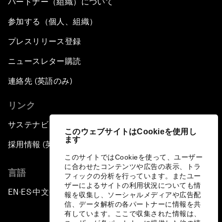
パートナー（組織）について
参加する（個人、組織）
プレスリリース登録
ニュースレター購読
連絡先 (英語のみ)
リンク
サステナビリティへの取り組み
このウェブサイトはCookieを使用し
ます
採用情報 (英語のみ)
このサイトではCookieを使って、ユーザー
に合わせたコンテンツや広告の表示、トラ
言語
フィックの分析を行っています。またユー
ザーによるサイトの利用状況についても情
EN
ES
中文
日本語
▪
▪
▪
報を収集し、ソーシャルメディアや広告配
信、データ解析の各パートナーに情報を共
有しています。ここで収集された情報は、