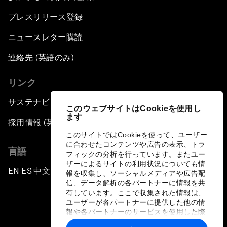
プレスリリース登録
ニュースレター購読
連絡先 (英語のみ)
リンク
サステナビリティへの取り組み
このウェブサイトはCookieを使用し
ます
採用情報 (英語のみ)
このサイトではCookieを使って、ユーザー
に合わせたコンテンツや広告の表示、トラ
言語
フィックの分析を行っています。またユー
ザーによるサイトの利用状況についても情
EN
ES
中文
日本語
▪
▪
▪
報を収集し、ソーシャルメディアや広告配
信、データ解析の各パートナーに情報を共
有しています。ここで収集された情報は、
ユーザーが各パートナーに提供した他の情
報や各パートナーのサービスを使用した際
に収集された情報と組み合わされ、各パー