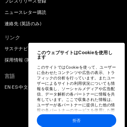
プレスリリース登録
ニュースレター購読
連絡先 (英語のみ)
リンク
サステナビリティへの取り組み
このウェブサイトはCookieを使用し
ます
採用情報 (英語のみ)
このサイトではCookieを使って、ユーザー
に合わせたコンテンツや広告の表示、トラ
言語
フィックの分析を行っています。またユー
ザーによるサイトの利用状況についても情
EN
ES
中文
日本語
▪
▪
▪
報を収集し、ソーシャルメディアや広告配
信、データ解析の各パートナーに情報を共
有しています。ここで収集された情報は、
ユーザーが各パートナーに提供した他の情
報や各パートナーのサービスを使用した際
に収集された情報と組み合わされ、各パー
拒否
トナーによって使用されることがありま
プライバシーポリシーと利用規約
す。