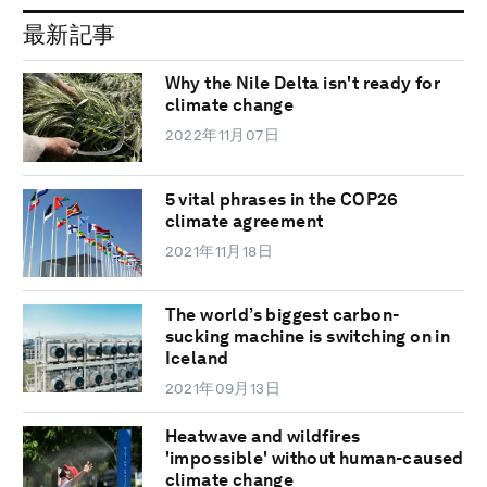
最新記事
Why the Nile Delta isn't ready for
climate change
2022年11月07日
5 vital phrases in the COP26
climate agreement
2021年11月18日
The world’s biggest carbon-
sucking machine is switching on in
Iceland
2021年09月13日
Heatwave and wildfires
'impossible' without human-caused
climate change