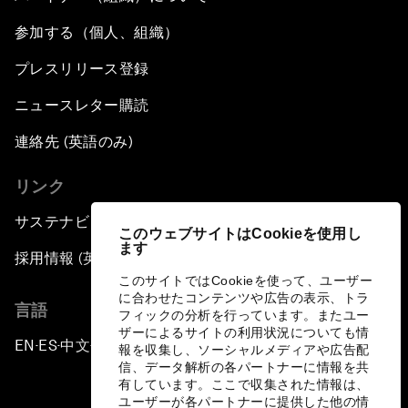
参加する（個人、組織）
プレスリリース登録
ニュースレター購読
連絡先 (英語のみ)
リンク
サステナビリティへの取り組み
このウェブサイトはCookieを使用し
ます
採用情報 (英語のみ)
このサイトではCookieを使って、ユーザー
に合わせたコンテンツや広告の表示、トラ
言語
フィックの分析を行っています。またユー
ザーによるサイトの利用状況についても情
EN
ES
中文
日本語
▪
▪
▪
報を収集し、ソーシャルメディアや広告配
信、データ解析の各パートナーに情報を共
有しています。ここで収集された情報は、
ユーザーが各パートナーに提供した他の情