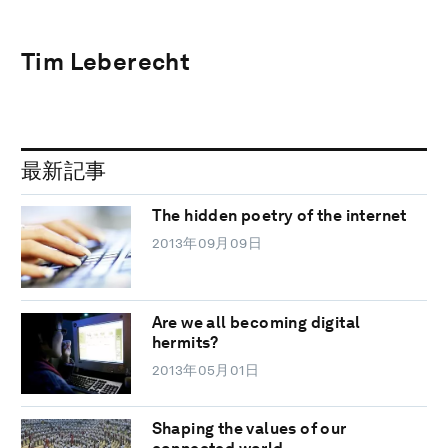
Tim Leberecht
最新記事
The hidden poetry of the internet
2013年09月09日
Are we all becoming digital
hermits?
2013年05月01日
Shaping the values of our