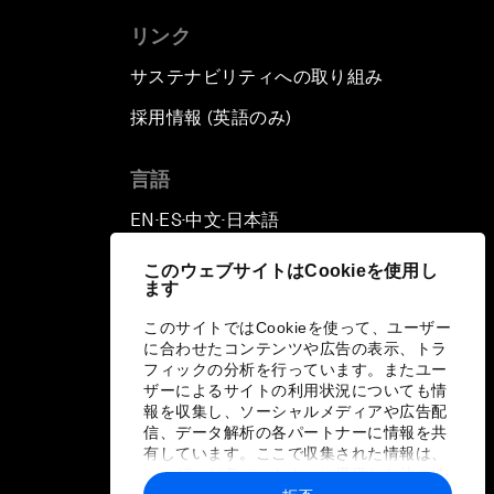
リンク
サステナビリティへの取り組み
採用情報 (英語のみ)
て
言語
EN
ES
中文
日本語
▪
▪
▪
このウェブサイトはCookieを使用し
ます
このサイトではCookieを使って、ユーザー
に合わせたコンテンツや広告の表示、トラ
フィックの分析を行っています。またユー
ザーによるサイトの利用状況についても情
報を収集し、ソーシャルメディアや広告配
信、データ解析の各パートナーに情報を共
有しています。ここで収集された情報は、
ユーザーが各パートナーに提供した他の情