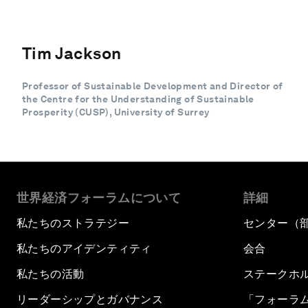
Tim Jackson
Professor of Sustainable Development and Director of
the Centre for the Understanding of Sustainable
Prosperity (CUSP), University of Surrey
世界経済フォーラムについて
詳細
私たちのストラテジー
センター（
私たちのアイデンティティ
会合
私たちの活動
ステークホ
リーダーシップとガバナンス
「フォーラ