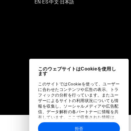
EN
ES
中文
日本語
▪
▪
▪
このウェブサイトはCookieを使用し
ます
このサイトではCookieを使って、ユーザー
に合わせたコンテンツや広告の表示、トラ
フィックの分析を行っています。またユー
ザーによるサイトの利用状況についても情
報を収集し、ソーシャルメディアや広告配
信、データ解析の各パートナーに情報を共
有しています。ここで収集された情報は、
ユーザーが各パートナーに提供した他の情
報や各パートナーのサービスを使用した際
拒否