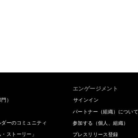
エンゲージメント
部門）
サインイン
パートナー（組織）につい
ルダーのコミュニティ
参加する（個人、組織）
ム・ストーリー」
プレスリリース登録