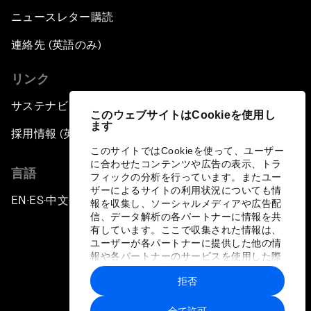
ニュースレター購読
連絡先 (英語のみ)
リンク
サステナビリティへの取り組み
このウェブサイトはCookieを使用し
ます
採用情報 (英語のみ)
このサイトではCookieを使って、ユーザー
に合わせたコンテンツや広告の表示、トラ
言語
フィックの分析を行っています。またユー
ザーによるサイトの利用状況についても情
EN
ES
中文
日本語
▪
▪
▪
報を収集し、ソーシャルメディアや広告配
信、データ解析の各パートナーに情報を共
有しています。ここで収集された情報は、
ユーザーが各パートナーに提供した他の情
報や各パートナーのサービスを使用した際
に収集された情報と組み合わされ、各パー
拒否
トナーによって使用されることがありま
プライバシーポリシーと利用規約
す。
全て許可